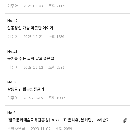
이주아
2024-01-03
2114
12
감동명언 가슴 따뜻한 이야기
이주아
2023-12-21
1891
11
용기를 주는 글귀 짧고 좋은말
이주아
2023-12-12
2531
10
감동글귀 짧은인생글귀
이주아
2023-11-15
1892
9
[한국문화예술교육진흥원] 2023 「마음치유, 봄처럼」 <하반기...
운영사무국
2023-11-02
2089